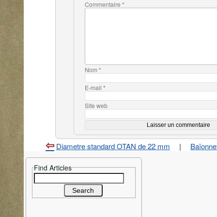
Commentaire
*
Nom
*
E-mail
*
Site web
Diametre standard OTAN de 22 mm
|
Baïonnet
Find Articles
Search
for: