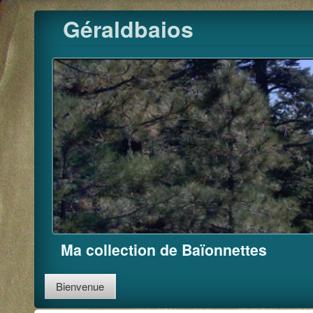
Pour m'
Skip
Géraldbaios
to
content
Ma collection de Baïonnettes
Bienvenue