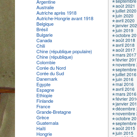
septembre
Argentine
août 2021
Australie
juillet 2020
Autriche après 1918
juin 2020
Autriche-Hongrie avant 1918
avril 2020
Belgique
janvier 20
Brésil
juin 2019
Bulgarie
octobre 20
août 2018
Canada
avril 2018
Chili
août 2017
Chine (république populaire)
mars 2017
Chine (république)
février 201
Colombie
novembre 
Corée du Nord
septembre
Corée du Sud
juillet 2016
Danemark
juin 2016
mai 2016
Egypte
avril 2016
Espagne
mars 2016
Ethiopie
février 201
Finlande
janvier 20
France
décembre 
Grande-Bretagne
novembre 
Grèce
octobre 20
Guatemala
septembre
août 2015
Haïti
juin 2015
Hongrie