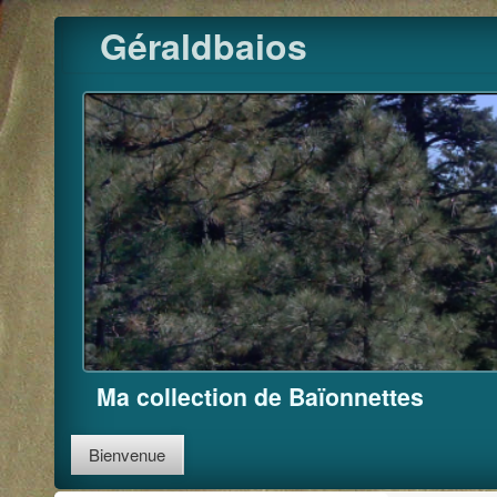
Pour m'
Skip
Géraldbaios
to
content
Ma collection de Baïonnettes
Bienvenue