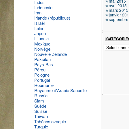
mai 2015
Indes
avril 2015
Indonésie
mars 2015
Iran
janvier 20
Irlande (république)
septembre
Israël
Italie
Japon
Lituanie
CATÉGORIE
Mexique
Catégories
Norvège
Nouvelle Zélande
Paksitan
Pays-Bas
Pérou
Pologne
Portugal
Roumanie
Royaume d'Arabie Saoudite
Russie
Siam
Suède
Suisse
Taïwan
Tchécoslovaquie
Turquie