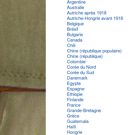
Argentine
Australie
Autriche après 1918
Autriche-Hongrie avant 1918
Belgique
Brésil
Bulgarie
Canada
Chili
Chine (république populaire)
Chine (république)
Colombie
Corée du Nord
Corée du Sud
Danemark
Egypte
Espagne
Ethiopie
Finlande
France
Grande-Bretagne
Grèce
Guatemala
Haïti
Hongrie