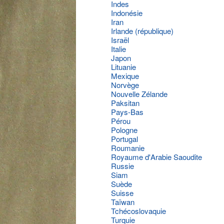
Indes
Indonésie
Iran
Irlande (république)
Israël
Italie
Japon
Lituanie
Mexique
Norvège
Nouvelle Zélande
Paksitan
Pays-Bas
Pérou
Pologne
Portugal
Roumanie
Royaume d'Arabie Saoudite
Russie
Siam
Suède
Suisse
Taïwan
Tchécoslovaquie
Turquie