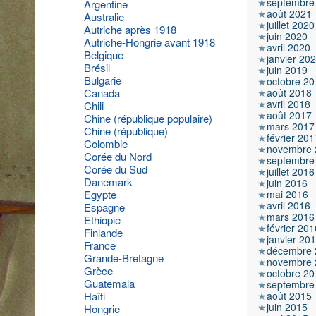
septembre
Argentine
août 2021
Australie
juillet 2020
Autriche après 1918
juin 2020
Autriche-Hongrie avant 1918
avril 2020
Belgique
janvier 20
Brésil
juin 2019
Bulgarie
octobre 20
août 2018
Canada
avril 2018
Chili
août 2017
Chine (république populaire)
mars 2017
Chine (république)
février 201
Colombie
novembre 
Corée du Nord
septembre
Corée du Sud
juillet 2016
Danemark
juin 2016
mai 2016
Egypte
avril 2016
Espagne
mars 2016
Ethiopie
février 201
Finlande
janvier 20
France
décembre 
Grande-Bretagne
novembre 
Grèce
octobre 20
Guatemala
septembre
août 2015
Haïti
juin 2015
Hongrie