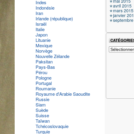
mai 2015
Indes
avril 2015
Indonésie
mars 2015
Iran
janvier 20
Irlande (république)
septembre
Israël
Italie
Japon
Lituanie
CATÉGORIE
Mexique
Catégories
Norvège
Nouvelle Zélande
Paksitan
Pays-Bas
Pérou
Pologne
Portugal
Roumanie
Royaume d'Arabie Saoudite
Russie
Siam
Suède
Suisse
Taïwan
Tchécoslovaquie
Turquie