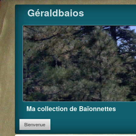
Pour m'
Skip
Géraldbaios
to
content
Ma collection de Baïonnettes
Bienvenue