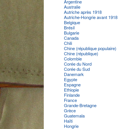
Argentine
Australie
Autriche après 1918
Autriche-Hongrie avant 1918
Belgique
Brésil
Bulgarie
Canada
Chili
Chine (république populaire)
Chine (république)
Colombie
Corée du Nord
Corée du Sud
Danemark
Egypte
Espagne
Ethiopie
Finlande
France
Grande-Bretagne
Grèce
Guatemala
Haïti
Hongrie