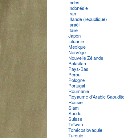
Indes
Indonésie
Iran
Irlande (république)
Israël
Italie
Japon
Lituanie
Mexique
Norvège
Nouvelle Zélande
Paksitan
Pays-Bas
Pérou
Pologne
Portugal
Roumanie
Royaume d'Arabie Saoudite
Russie
Siam
Suède
Suisse
Taïwan
Tchécoslovaquie
Turquie