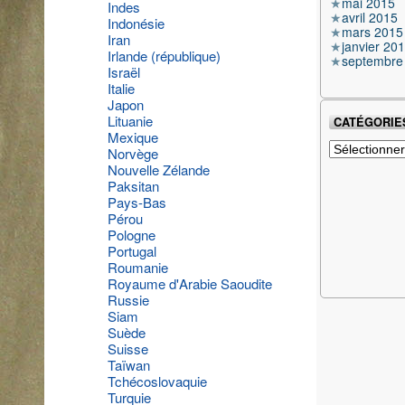
mai 2015
Indes
avril 2015
Indonésie
mars 2015
Iran
janvier 20
Irlande (république)
septembre
Israël
Italie
Japon
Lituanie
CATÉGORIE
Mexique
Catégories
Norvège
Nouvelle Zélande
Paksitan
Pays-Bas
Pérou
Pologne
Portugal
Roumanie
Royaume d'Arabie Saoudite
Russie
Siam
Suède
Suisse
Taïwan
Tchécoslovaquie
Turquie