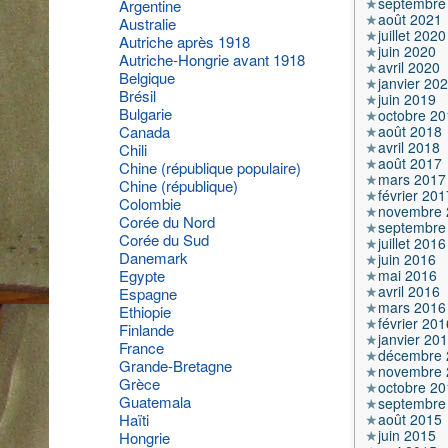
septembre
Argentine
août 2021
Australie
juillet 2020
Autriche après 1918
juin 2020
Autriche-Hongrie avant 1918
avril 2020
Belgique
janvier 20
Brésil
juin 2019
Bulgarie
octobre 20
août 2018
Canada
avril 2018
Chili
août 2017
Chine (république populaire)
mars 2017
Chine (république)
février 201
Colombie
novembre 
Corée du Nord
septembre
Corée du Sud
juillet 2016
Danemark
juin 2016
mai 2016
Egypte
avril 2016
Espagne
mars 2016
Ethiopie
février 201
Finlande
janvier 20
France
décembre 
Grande-Bretagne
novembre 
Grèce
octobre 20
Guatemala
septembre
août 2015
Haïti
juin 2015
Hongrie