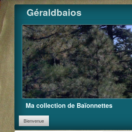
Pour m'
Skip
Géraldbaios
to
content
Ma collection de Baïonnettes
Bienvenue