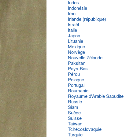
Indes
Indonésie
Iran
Irlande (république)
Israël
Italie
Japon
Lituanie
Mexique
Norvège
Nouvelle Zélande
Paksitan
Pays-Bas
Pérou
Pologne
Portugal
Roumanie
Royaume d'Arabie Saoudite
Russie
Siam
Suède
Suisse
Taïwan
Tchécoslovaquie
Turquie