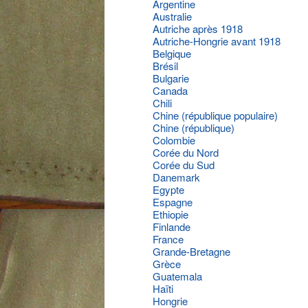
Argentine
Australie
Autriche après 1918
Autriche-Hongrie avant 1918
Belgique
Brésil
Bulgarie
Canada
Chili
Chine (république populaire)
Chine (république)
Colombie
Corée du Nord
Corée du Sud
Danemark
Egypte
Espagne
Ethiopie
Finlande
France
Grande-Bretagne
Grèce
Guatemala
Haïti
Hongrie