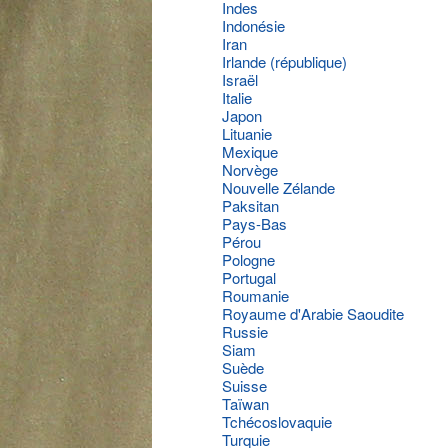
Indes
Indonésie
Iran
Irlande (république)
Israël
Italie
Japon
Lituanie
Mexique
Norvège
Nouvelle Zélande
Paksitan
Pays-Bas
Pérou
Pologne
Portugal
Roumanie
Royaume d'Arabie Saoudite
Russie
Siam
Suède
Suisse
Taïwan
Tchécoslovaquie
Turquie