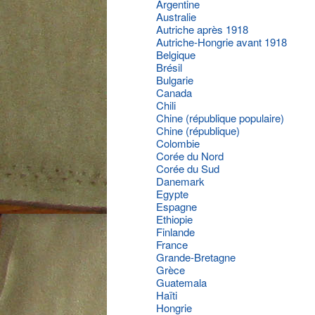
Argentine
Australie
Autriche après 1918
Autriche-Hongrie avant 1918
Belgique
Brésil
Bulgarie
Canada
Chili
Chine (république populaire)
Chine (république)
Colombie
Corée du Nord
Corée du Sud
Danemark
Egypte
Espagne
Ethiopie
Finlande
France
Grande-Bretagne
Grèce
Guatemala
Haïti
Hongrie