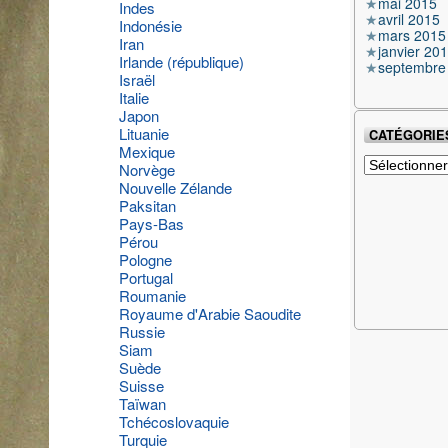
mai 2015
Indes
avril 2015
Indonésie
mars 2015
Iran
janvier 20
Irlande (république)
septembre
Israël
Italie
Japon
Lituanie
CATÉGORIE
Mexique
Catégories
Norvège
Nouvelle Zélande
Paksitan
Pays-Bas
Pérou
Pologne
Portugal
Roumanie
Royaume d'Arabie Saoudite
Russie
Siam
Suède
Suisse
Taïwan
Tchécoslovaquie
Turquie