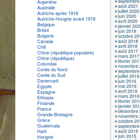
septembre
Argentine
août 2021
Australie
juillet 2020
Autriche après 1918
juin 2020
Autriche-Hongrie avant 1918
avril 2020
Belgique
janvier 20
Brésil
juin 2019
Bulgarie
octobre 20
août 2018
Canada
avril 2018
Chili
août 2017
Chine (république populaire)
mars 2017
Chine (république)
février 201
Colombie
novembre 
Corée du Nord
septembre
Corée du Sud
juillet 2016
Danemark
juin 2016
mai 2016
Egypte
avril 2016
Espagne
mars 2016
Ethiopie
février 201
Finlande
janvier 20
France
décembre 
Grande-Bretagne
novembre 
Grèce
octobre 20
Guatemala
septembre
août 2015
Haïti
juin 2015
Hongrie