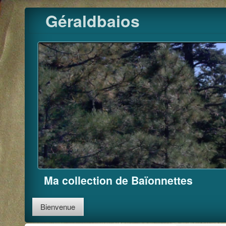
Pour m'
Skip
Géraldbaios
to
content
Ma collection de Baïonnettes
Bienvenue