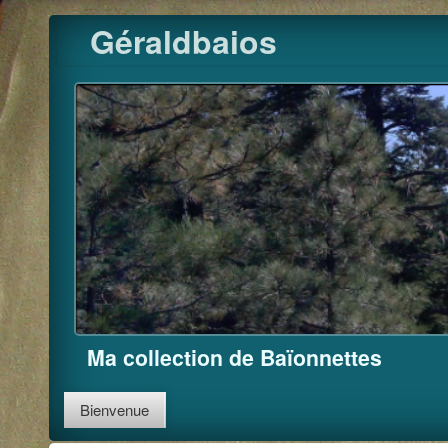
Pour m'
Skip
Géraldbaios
to
content
Ma collection de Baïonnettes
Bienvenue