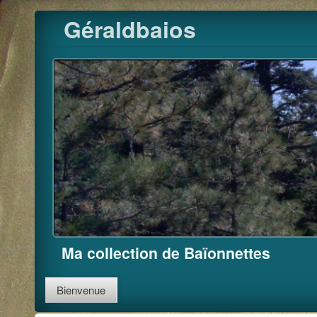
Pour m'
Skip
Géraldbaios
to
content
Ma collection de Baïonnettes
Bienvenue