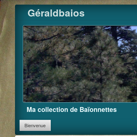
Pour m'
Skip
Géraldbaios
to
content
Ma collection de Baïonnettes
Bienvenue