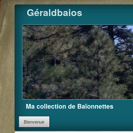
Pour m'
Skip
Géraldbaios
to
content
Ma collection de Baïonnettes
Bienvenue