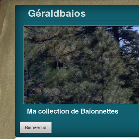
Pour m'
Skip
Géraldbaios
to
content
Ma collection de Baïonnettes
Bienvenue