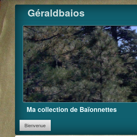
Pour m'
Skip
Géraldbaios
to
content
Ma collection de Baïonnettes
Bienvenue