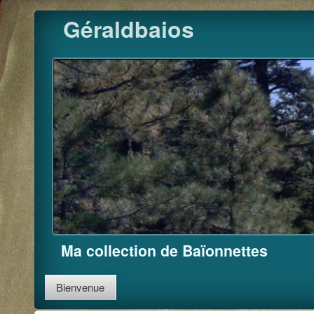
Pour m'
Skip
Géraldbaios
to
content
Ma collection de Baïonnettes
Bienvenue