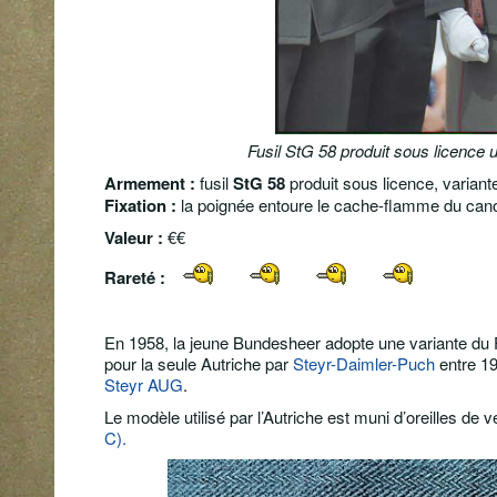
Fusil StG 58 produit sous licence ut
Armement :
fusil
StG 58
produit sous licence,
variante
Fixation :
la poignée entoure le cache-flamme du can
Valeur :
€€
Rareté :
En 1958, la jeune Bundesheer adopte une variante du FAL
pour la seule Autriche par
Steyr-Daimler-Puch
entre 19
Steyr AUG
.
Le modèle utilisé par l’Autriche est muni d’oreilles de v
C).