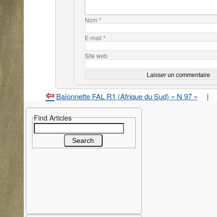
Nom
*
E-mail
*
Site web
Baïonnette FAL R1 (Afrique du Sud) « N 97 »
|
Find Articles
Search
for: