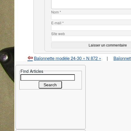
Nom
*
E-mail
*
Site web
Baïonnette modèle 24-30 « N 872 »
|
Baïonnet
Find Articles
Search
for: