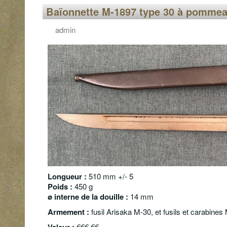
Baïonnette M-1897 type 30 à pommeau
admin
Longueur :
510 mm +/- 5
Poids :
450 g
ø interne de la douille :
14 mm
Armement :
fusil Arisaka M-30, et fusils et carabines
Valeur :
€€€ €€