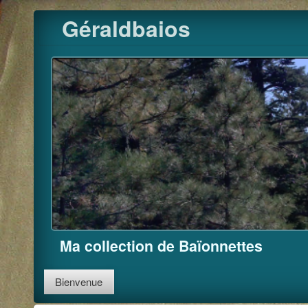
Pour m'
Skip
Géraldbaios
to
content
Ma collection de Baïonnettes
Bienvenue