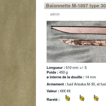
Baïonnette M-1897 type 30
admin
Longueur :
510 mm +/- 5
Poids :
450 g
ø interne de la douille :
14 mm
Armement :
fusil Arisaka M-30, et fus
Valeur :
€€€ €€
Rareté :