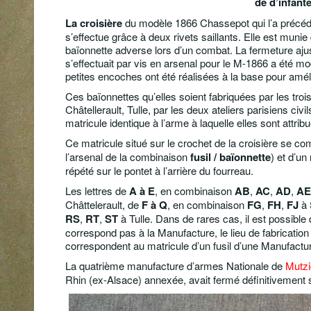
de d’infante
La croisière
du modèle 1866 Chassepot qui l’a précédé
s’effectue grâce à deux rivets saillants. Elle est munie
baïonnette adverse lors d’un combat. La fermeture aju
s’effectuait par vis en arsenal pour le M-1866 a été m
petites encoches ont été réalisées à la base pour améli
Ces baïonnettes qu’elles soient fabriquées par les tro
Châtellerault, Tulle, par les deux ateliers parisiens ci
matricule identique à l’arme à laquelle elles sont attrib
Ce matricule situé sur le crochet de la croisière se 
l’arsenal de la combinaison
fusil / baïonnette
) et d’u
répété sur le pontet à l’arrière du fourreau.
Les lettres de
A à E
, en combinaison
AB
,
AC
,
AD
,
AE
Châttelerault, de
F à Q
, en combinaison
FG
,
FH
,
FJ
à 
RS
,
RT
,
ST
à Tulle. Dans de rares cas, il est possible
correspond pas à la Manufacture, le lieu de fabrication 
correspondent au matricule d’un fusil d’une Manufactu
La quatrième manufacture d’armes Nationale de
Mutzi
Rhin (ex-Alsace) annexée, avait fermé définitivement