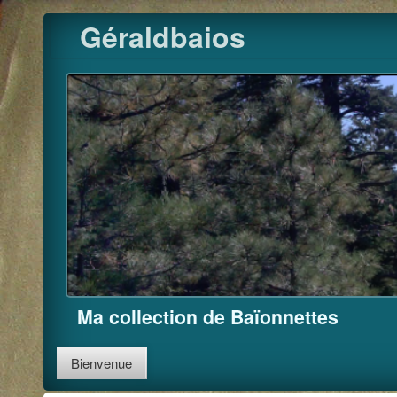
Pour m'
Skip
Géraldbaios
to
content
Ma collection de Baïonnettes
Bienvenue