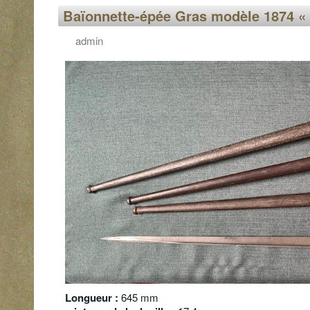
Baïonnette-épée Gras modèle 1874 «
admin
Longueur :
645 mm