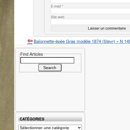
E-mail
*
Site web
Baïonnette-épée Gras modèle 1874 (Steyr) « N 14
Find Articles
Search
for:
CATÉGORIES
Catégories