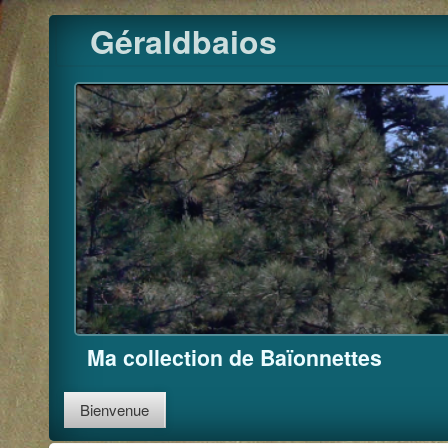
Pour m'
Skip
Géraldbaios
to
content
Ma collection de Baïonnettes
Bienvenue