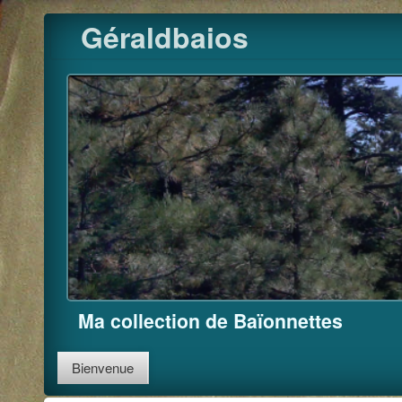
Pour m'
Skip
Géraldbaios
to
content
Ma collection de Baïonnettes
Bienvenue