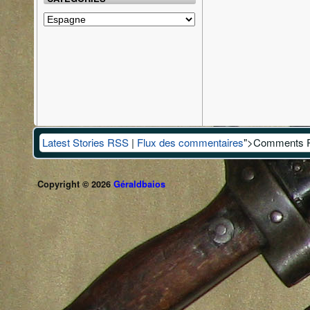
Catégories
Latest Stories RSS
|
Flux des commentaires
">Comments 
Copyright © 2026
Géraldbaios