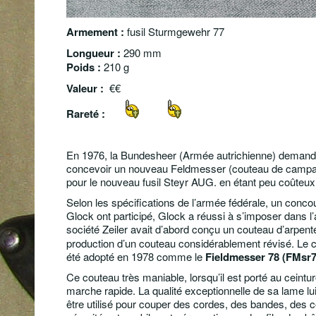
Armement :
fusil Sturmgewehr 77
Longueur :
290 mm
Poids :
210 g
Valeur :
€€
Rareté :
En 1976, la Bundesheer (Armée autrichienne) demanda
concevoir un nouveau Feldmesser (couteau de campagn
pour le nouveau fusil Steyr AUG. en étant peu coûteux, 
Selon les spécifications de l’armée fédérale, un concou
Glock ont ​​participé,
Glock a réussi à s’imposer dans l’a
société Zeiler avait d’abord conçu un couteau d’arpenteu
production d’un couteau considérablement révisé.
Le 
été adopté en 1978 comme le
Fieldmesser 78 (FMsr7
Ce couteau très maniable, lorsqu’il est porté au ceintur
marche rapide. La qualité exceptionnelle de sa lame lui 
être utilisé pour couper des cordes, des bandes, des 