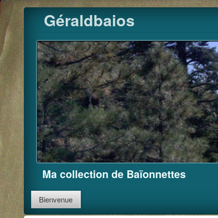
Pour m'
Skip
Géraldbaios
to
content
Ma collection de Baïonnettes
Bienvenue