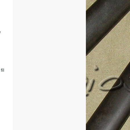
e
fil