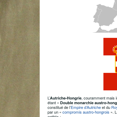
L’
Autriche-Hongrie
, couramment mais 
étant «
Double monarchie austro-hong
constitué de l’
Empire d’Autriche
et du
Ro
par un «
compromis austro-hongrois
». L
entités :