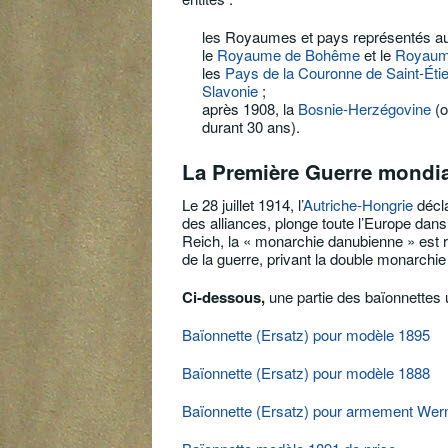
les Royaumes et pays représentés au 
le
Royaume de Bohême
et le
Royaume
les
Pays de la Couronne de Saint-Éti
Slavonie
;
après 1908, la
Bosnie-Herzégovine
(o
durant 30 ans).
La Première Guerre mondia
Le
28 juillet 1914
, l’
Autriche-Hongrie
décla
des alliances, plonge toute l’Europe dans
Reich, la « monarchie danubienne » est r
de la guerre, privant la double monarchie 
Ci-dessous,
une partie des baïonnettes u
Baïonnette (Ersatz) pour modèle 1895
Baïonnette (Ersatz) pour modèle 1888
Baïonnette (Ersatz) pour armement Wer