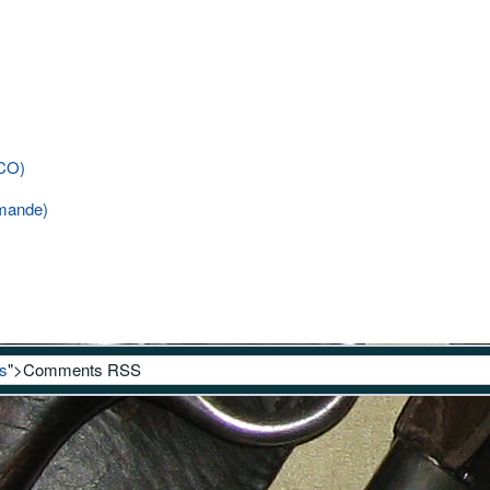
NCO)
emande)
s
">Comments RSS