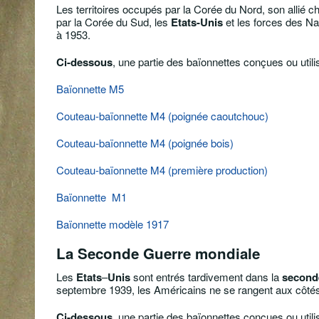
Les territoires occupés par la Corée du Nord, son allié c
par la Corée du Sud, les
Etats-Unis
et les forces des Na
à 1953.
Ci-dessous
, une partie des baïonnettes conçues ou utili
Baïonnette M5
Couteau-baïonnette M4 (poignée caoutchouc)
Couteau-baïonnette M4 (poignée bois)
Couteau-baïonnette M4 (première production)
Baïonnette M1
Baïonnette modèle 1917
La Seconde Guerre mondiale
Les
E
tats
–
Unis
sont entrés tardivement dans la
second
septembre 1939, les Américains ne se rangent aux côtés
Ci-dessous
, une partie des baïonnettes conçues ou utili