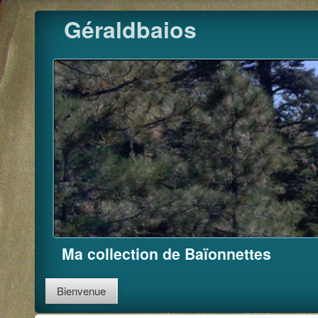
Pour m'
Skip
Géraldbaios
to
content
Ma collection de Baïonnettes
Bienvenue